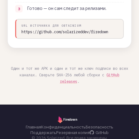
Готово — он сам следит за релизами.
URL ИСТОЧНИКА ДЛЯ OBTAINIUM
https://github.com/solarizeddev/firedown
Один и тот же APK и один и тот же ключ подписи во всех
каналах. Сверьте SHA-256 любой сборки с
GitHub
releases
.
Главная
Конфиденциальность
Безопасность
Поддержать
Резервная копия
GitHub
© 2026
Solarized
. Все права защищены.