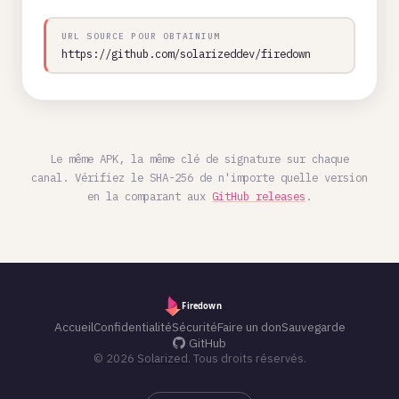
URL SOURCE POUR OBTAINIUM
https://github.com/solarizeddev/firedown
Le même APK, la même clé de signature sur chaque
canal. Vérifiez le SHA-256 de n'importe quelle version
en la comparant aux
GitHub releases
.
Accueil
Confidentialité
Sécurité
Faire un don
Sauvegarde
GitHub
© 2026
Solarized
. Tous droits réservés.