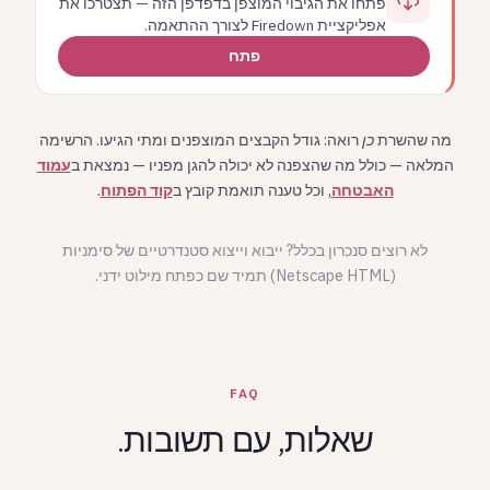
פתחו את הגיבוי המוצפן בדפדפן הזה — תצטרכו את
אפליקציית Firedown לצורך ההתאמה.
פתח
מה שהשרת
כן
רואה: גודל הקבצים המוצפנים ומתי הגיעו. הרשימה
המלאה — כולל מה שהצפנה לא יכולה להגן מפניו — נמצאת ב
עמוד
האבטחה
, וכל טענה תואמת קובץ ב
קוד הפתוח
.
לא רוצים סנכרון בכלל? ייבוא וייצוא סטנדרטיים של סימניות
(Netscape HTML) תמיד שם כפתח מילוט ידני.
FAQ
שאלות, עם תשובות.